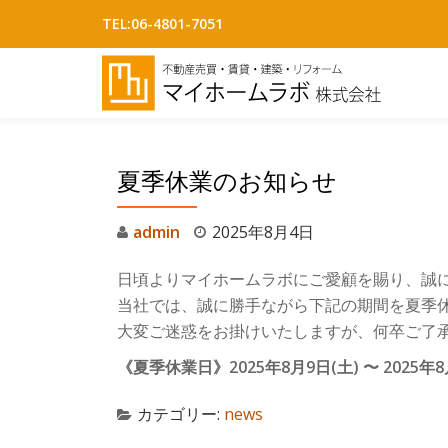
TEL:
06-4801-7051
コ
ン
テ
ン
ツ
夏季休業のお知らせ
へ
ス
admin
2025年8月4日
キ
ッ
日頃よりマイホームラボにご愛顧を賜り、誠
プ
当社では、誠に勝手ながら下記の期間を夏季
大変ご迷惑をお掛けいたしますが、何卒ご了
《夏季休業日》2025年8月9日(土) 〜 2025年8
カテゴリー:
news