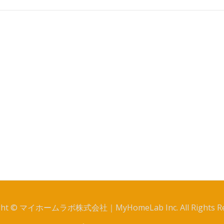
ght © マイホームラボ株式会社｜MyHomeLab Inc. All Rights Re